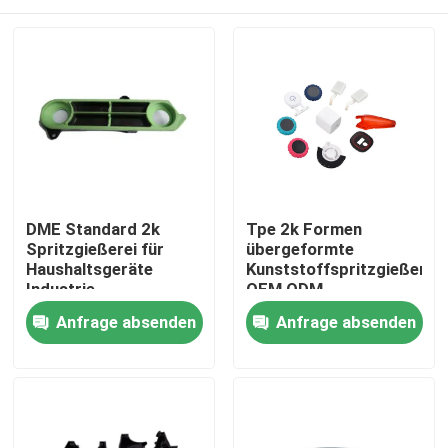
DME Standard 2k
Tpe 2k Formen
Spritzgießerei für
übergeformte
Haushaltsgeräte
Kunststoffspritzgießerei
Industrie
OEM ODM
Kunststoffspritzgießerei
Zu Hause
Anfrage absenden
Anfrage absenden
Produkte
VR-Show