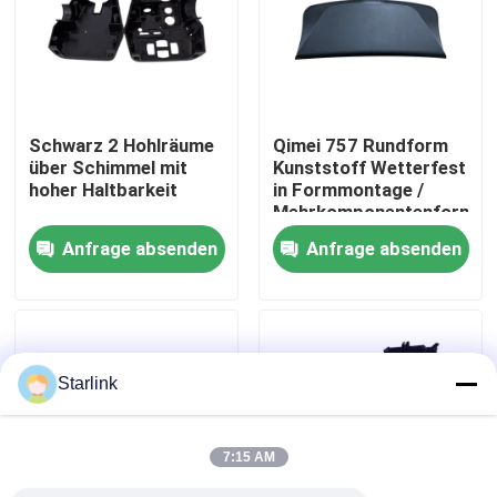
Über uns
Werksbesichtigung
Schwarz 2 Hohlräume
Qimei 757 Rundform
über Schimmel mit
Kunststoff Wetterfest
hoher Haltbarkeit
in Formmontage /
Qualitätskontrolle
Mehrkomponentenformun
Anfrage absenden
Anfrage absenden
KONTAKTIEREN SIE UNS
Neuigkeiten
Starlink
Rechtssachen
7:15 AM
Angebot anfordern