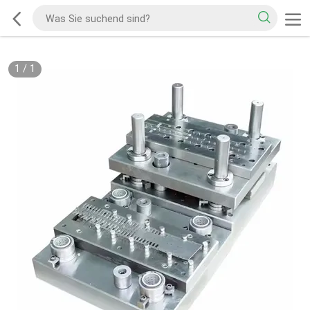
1
/
1