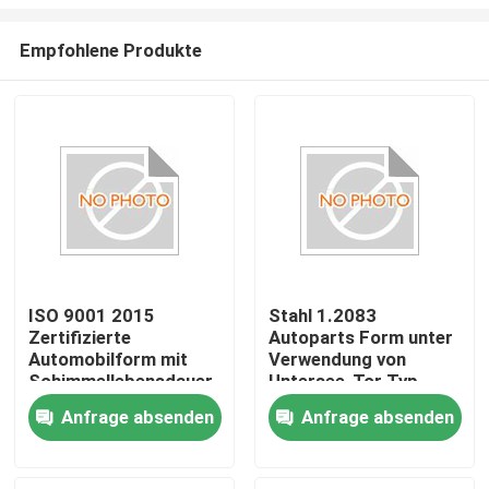
Empfohlene Produkte
ISO 9001 2015
Stahl 1.2083
Zertifizierte
Autoparts Form unter
Zu Hause
Automobilform mit
Verwendung von
Schimmellebensdauer
Untersee-Tor Typ
000 Schüsse und
Optimierte
Produkte
Anfrage absenden
Anfrage absenden
Schimmelstahl P20
Formgestaltung für
718 H13 NAK80 für
die Herstellung von
eine dauerhafte
Automobilkomponenten
VR-Show