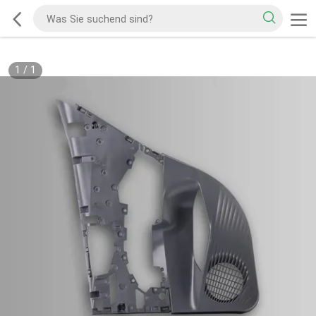
1
/
1