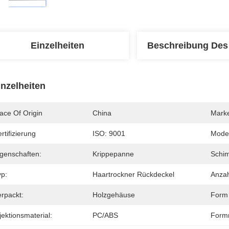
Einzelheiten
Beschreibung Des
inzelheiten
ace Of Origin
China
Mark
rtifizierung
ISO: 9001
Mode
igenschaften:
Krippepanne
Schim
yp:
Haartrockner Rückdeckel
Anzah
erpackt:
Holzgehäuse
Form
jektionsmaterial:
PC/ABS
Formm