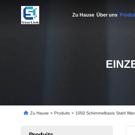
Zu Hause
Über uns
Produi
EINZ
Zu Hause
>
Produits
>
1050 Schimmelbasis Stahl War
Produits