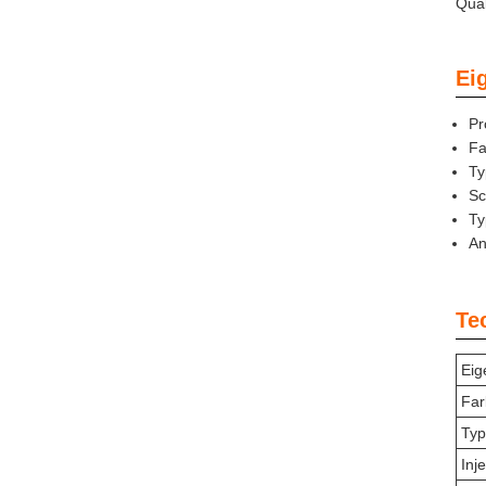
Qual
Ei
Pr
Fa
Ty
Sc
Ty
An
Te
Eig
Far
Typ
Inj