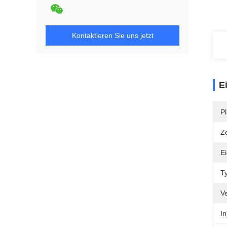
Kontaktieren Sie uns jetzt
E
Pl
Ze
E
T
V
In