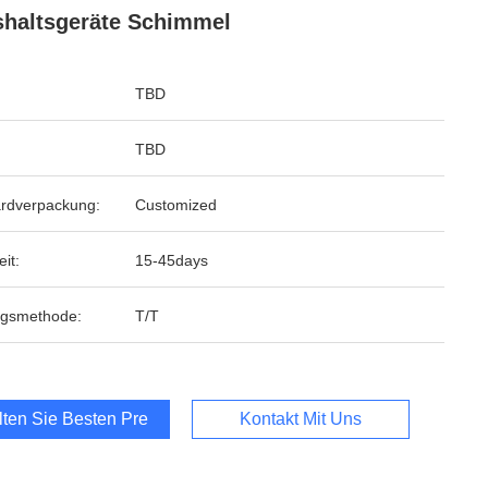
haltsgeräte Schimmel
TBD
TBD
rdverpackung:
Customized
eit:
15-45days
ngsmethode:
T/T
lten Sie Besten Preis
Kontakt Mit Uns