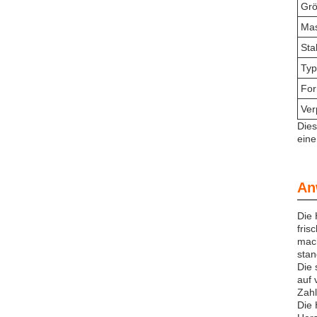
Gr
Mas
Sta
Typ
For
Ver
Dies
eine
An
Die 
fris
mach
stan
Die 
auf 
Zahl
Die 