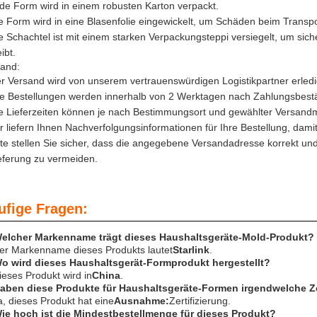
de Form wird in einem robusten Karton verpackt.
e Form wird in eine Blasenfolie eingewickelt, um Schäden beim Transp
e Schachtel ist mit einem starken Verpackungsteppi versiegelt, um sic
eibt.
and:
r Versand wird von unserem vertrauenswürdigen Logistikpartner erledi
le Bestellungen werden innerhalb von 2 Werktagen nach Zahlungsbestä
e Lieferzeiten können je nach Bestimmungsort und gewählter Versandm
r liefern Ihnen Nachverfolgungsinformationen für Ihre Bestellung, dami
tte stellen Sie sicher, dass die angegebene Versandadresse korrekt un
eferung zu vermeiden.
ufige Fragen:
Welcher Markenname trägt dieses Haushaltsgeräte-Mold-Produkt?
er Markenname dieses Produkts lautet
Starlink
.
Wo wird dieses Haushaltsgerät-Formprodukt hergestellt?
ieses Produkt wird in
China
.
Haben diese Produkte für Haushaltsgeräte-Formen irgendwelche Ze
a, dieses Produkt hat eine
Ausnahme:
Zertifizierung.
Wie hoch ist die Mindestbestellmenge für dieses Produkt?