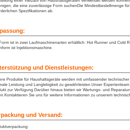
tellung einer Vielzahl von Haushaltsgeräten verwendet werden können.
enigen, die eine zuverlässige Form suchenDie Mindestbestellmenge für 
rderlichen Spezifikationen ab.
passung:
Form ist in zwei Laufmaschinenarten erhältlich: Hot Runner und Cold R
form ist Injektionsmaschine.
terstützung und Dienstleistungen:
re Produkte für Haushaltsgeräte werden mit umfassender technischer U
male Leistung und Langlebigkeit zu gewährleisten.Unser Expertenteam
ukt zur Verfügung.Darüber hinaus bieten wir Wartungs- und Reparatur
en.Kontaktieren Sie uns für weitere Informationen zu unserem technis
rpackung und Versand:
duktverpackung: