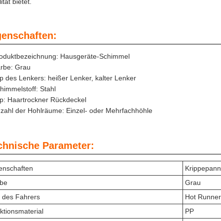
ität bietet.
genschaften:
oduktbezeichnung: Hausgeräte-Schimmel
rbe: Grau
p des Lenkers: heißer Lenker, kalter Lenker
himmelstoff: Stahl
p: Haartrockner Rückdeckel
zahl der Hohlräume: Einzel- oder Mehrfachhöhle
chnische Parameter:
enschaften
Krippepan
be
Grau
 des Fahrers
Hot Runner
ektionsmaterial
PP