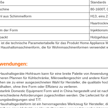
öße
Standards
chine
80-1600T, 0
hl aus Schimmelform
H13, eins.
Haartrockn
m der Form
Injektions
packt
Holzgehäu
 ist die technische Parametertabelle für das Produkt Home Appliance 
 Haushaltsmaschinenform, die für Wohnmaschinenformen verwendet w
wendungen:
Haushaltsgeräte-Hohlraum kann für eine breite Palette von Anwendung
cheren Pfannen für Kühlschränke, Mikrowellengeschirr und andere Küche
en sie zu einer ausgezeichneten Wahl für Hersteller, die qualitativ 
dhalten, ohne ihre Form oder Effizienz zu verlieren.
starlink Domestic Equipment Form wird in China hergestellt und ist nac
verschiedene Anforderungen zugeschnitten werden. Die Lieferzeit für 
ungsbedingungen sind T/T.
Haushaltsgeräteform ist ein hervorragendes Werkzeug für Hersteller, di