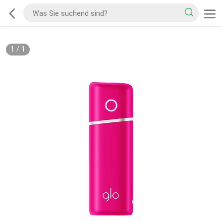
1
/
1