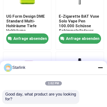
Über uns
UG Form Design DME
E-Zigarette BAT Vuse
Standard Multi-
Solo Vape Pen
Hohlräume Tiefe
100.000 Schüsse
Werksbesichtigung
Hohlräume
Schimmelpilzdauer
Spezialfarbe 2K Flow
Anfrage absenden
Anfrage absenden
Mark für British
Qualitätskontrolle
American Tobacco
BAT Vuse Go Edition 1
Elektronische
KONTAKTIEREN SIE UNS
Zigarette Kunststoff
Spritzgießerei
Starlink
Neuigkeiten
1:02 PM
Rechtssachen
Good day, what product are you looking 
for?
Mehrfach-Hohlräume
Präzisions-
Angebot anfordern
Glo Hyper X2 Air E
Elektronische