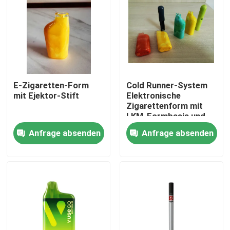
E-Zigaretten-Form
Cold Runner-System
mit Ejektor-Stift
Elektronische
Zigarettenform mit
LKM-Formbasis und
Aluminiummaterial
Anfrage absenden
Anfrage absenden
Zu Hause
Produkte
VR-Show