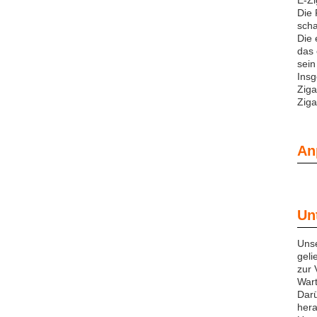
E-Zi
Die 
scha
Die 
das 
sein
Insg
Ziga
Ziga
An
Un
Unse
geli
zur 
Wart
Darü
hera