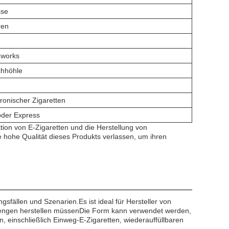
sse
ren
dworks
chhöhle
tronischer Zigaretten
oder Express
tion von E-Zigaretten und die Herstellung von
e hohe Qualität dieses Produkts verlassen, um ihren
gsfällen und Szenarien.Es ist ideal für Hersteller von
n Mengen herstellen müssenDie Form kann verwendet werden,
, einschließlich Einweg-E-Zigaretten, wiederauffüllbaren