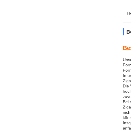
H
B
Be
Unse
Form
Form
In u
Ziga
Die 
hoch
zuve
Bei 
Ziga
nich
könn
Insg
anfa