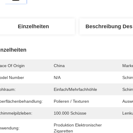
Einzelheiten
Beschreibung Des
inzelheiten
ace Of Origin
China
Mark
odel Number
N/A
Schim
ohlraum:
Einfach/Mehrfachhöhle
Schim
berflächenbehandlung:
Polieren / Texturen
Auswu
chimmelpilzleben:
100.000 Schüsse
Lenk
Produktion Elektronischer 
nwendung:
Zigaretten