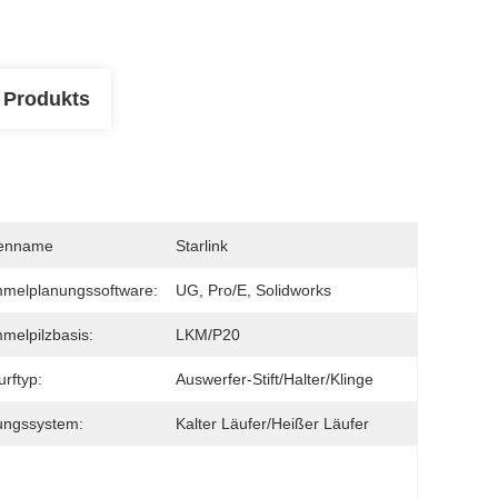
 Produkts
enname
Starlink
melplanungssoftware:
UG, Pro/E, Solidworks
melpilzbasis:
LKM/P20
rftyp:
Auswerfer-Stift/Halter/Klinge
ungssystem:
Kalter Läufer/heißer Läufer