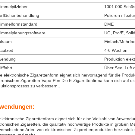
immelpilzleben
1001.000 Schü
rflächenbehandlung
Polieren / Textu
immelformstandard
DME
immelplanungssoftware
UG, Pro/E, Soli
hlraum
Einfach/Mehrfa
laufzeit
4-6 Wochen
wendung
Produktion elek
ifffahrt
Über See, Luft 
e elektronische Zigarettenform eignet sich hervorragend für die Produk
tronischen Zigaretten-Vape-Pen.Die E-Zigarettenfirma kann sich auf di
uktionsprozess zu verbessern..
wendungen:
elektronische Zigarettenform eignet sich für eine Vielzahl von Anwendun
tronischen Zigaretten, die qualitativ hochwertige Produkte in große
erschiedene Arten von elektronischen Zigarettenprodukten herzustellen