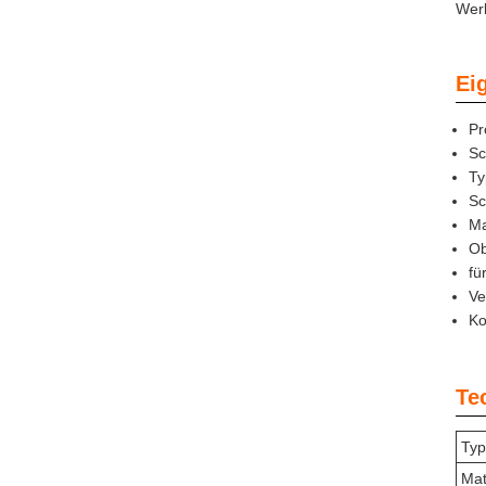
Werk
Ei
Pr
Sc
Ty
Sc
Ma
Ob
fü
Ve
Ko
Te
Typ
Mat