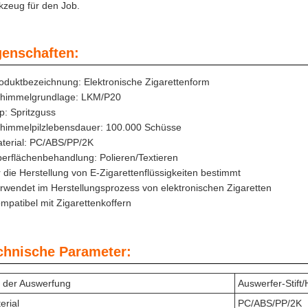
zeug für den Job.
genschaften:
oduktbezeichnung: Elektronische Zigarettenform
himmelgrundlage: LKM/P20
p: Spritzguss
himmelpilzlebensdauer: 100.000 Schüsse
terial: PC/ABS/PP/2K
erflächenbehandlung: Polieren/Textieren
r die Herstellung von E-Zigarettenflüssigkeiten bestimmt
rwendet im Herstellungsprozess von elektronischen Zigaretten
mpatibel mit Zigarettenkoffern
chnische Parameter:
 der Auswerfung
Auswerfer-Stift/
erial
PC/ABS/PP/2K