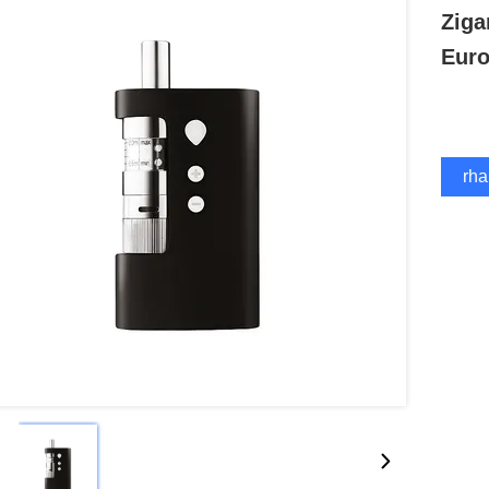
Ziga
Euro
Erha