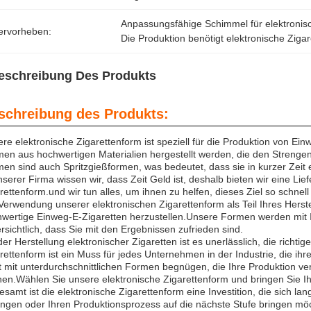
Anpassungsfähige Schimmel für elektronis
ervorheben:
Die Produktion benötigt elektronische Ziga
eschreibung Des Produkts
schreibung des Produkts:
re elektronische Zigarettenform ist speziell für die Produktion von Ei
en aus hochwertigen Materialien hergestellt werden, die den Streng
en sind auch Spritzgießformen, was bedeutet, dass sie in kurzer Zeit
nserer Firma wissen wir, dass Zeit Geld ist, deshalb bieten wir eine Li
rettenform.und wir tun alles, um ihnen zu helfen, dieses Ziel so schnell
Verwendung unserer elektronischen Zigarettenform als Teil Ihres Herste
wertige Einweg-E-Zigaretten herzustellen.Unsere Formen werden mit I
rsichtlich, dass Sie mit den Ergebnissen zufrieden sind.
der Herstellung elektronischer Zigaretten ist es unerlässlich, die rich
rettenform ist ein Muss für jedes Unternehmen in der Industrie, die ih
t mit unterdurchschnittlichen Formen begnügen, die Ihre Produktion ve
en.Wählen Sie unsere elektronische Zigarettenform und bringen Sie Ih
esamt ist die elektronische Zigarettenform eine Investition, die sich lan
ngen oder Ihren Produktionsprozess auf die nächste Stufe bringen möch