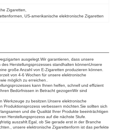
che Zigaretten
, 
rettenformen
, 
US-amerikanische elektronische Zigaretten
nwegzigarten ausgelegt.Wir garantieren, dass unsere
en des Herstellungsprozesses standhalten könnenUnsere
 eine große Anzahl von E-Zigaretten produzieren können.
eferzeit von 4-6 Wochen für unsere elektronische
 wie möglich zu erreichen..
llungsprozesses kann Ihnen helfen, schnell und effizient
hren Bedürfnissen in Betracht gezogenWir sind
tigen Werkzeuge zu besitzen.Unsere elektronische
ren Produktionsprozess verbessern möchten.Sie sollten sich
rlangsamen und die Qualität Ihrer Produkte beeinträchtigen
ren Herstellungsprozess auf die nächste Stufe.
gfristig auszahlt.Egal, ob Sie gerade erst in der Branche
ten., unsere elektronische Zigarettenform ist das perfekte