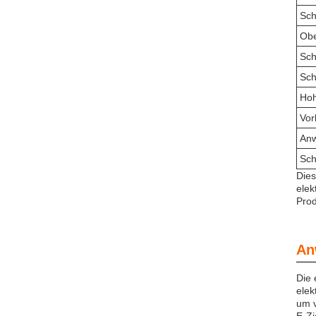
Sch
Obe
Sch
Sch
Ho
Vor
An
Sch
Dies
elek
Prod
An
Die 
elek
um v