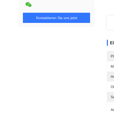
Kontaktieren Sie uns jetzt
E
Pl
M
H
O
S
A