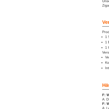
Unse
Ziga
Ve
Pro
1 
1 
1 
Vers
Ve
Ko
In
Hä
F: W
A: D
F: 
A: L