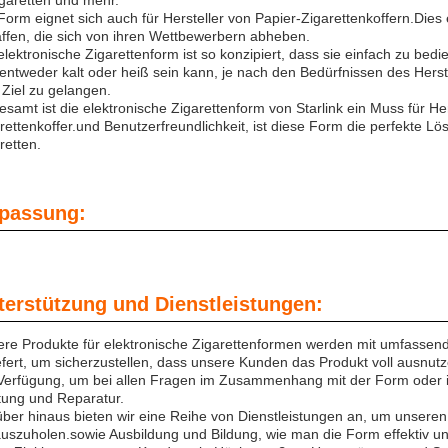
garetten und mehr.
Form eignet sich auch für Hersteller von Papier-Zigarettenkoffern.Dies
ffen, die sich von ihren Wettbewerbern abheben.
elektronische Zigarettenform ist so konzipiert, dass sie einfach zu bedi
entweder kalt oder heiß sein kann, je nach den Bedürfnissen des Herstel
 Ziel zu gelangen.
esamt ist die elektronische Zigarettenform von Starlink ein Muss für He
rettenkoffer.und Benutzerfreundlichkeit, ist diese Form die perfekte Lö
retten.
passung:
terstützung und Dienstleistungen:
re Produkte für elektronische Zigarettenformen werden mit umfassend
efert, um sicherzustellen, dass unsere Kunden das Produkt voll ausnu
Verfügung, um bei allen Fragen im Zusammenhang mit der Form oder ih
ung und Reparatur.
ber hinaus bieten wir eine Reihe von Dienstleistungen an, um unsere
uszuholen.sowie Ausbildung und Bildung, wie man die Form effektiv und