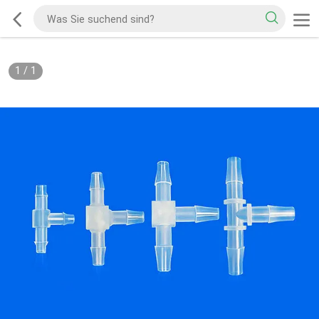
1
/
1