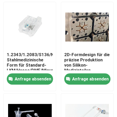
1.2343/1.2083/S136/NAK80
2D-Formdesign für die
Stahlmedizinische
präzise Produktion
Form für Standard-
von Silikon-
LKM/Hasco/DME/Misumi
Medizinteilen
BMC-Ventilator-
Anfrage absenden
Anfrage absenden
Komponente
Zu Hause
Produkte
VR-Show