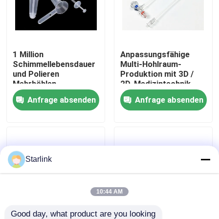
Über uns
1 Million
Anpassungsfähige
Werksbesichtigung
Schimmellebensdauer
Multi-Hohlraum-
und Polieren
Produktion mit 3D /
Mehrhöhlen-
2D-Medizintechnik-
Qualitätskontrolle
Medizinische
Formdesign
Anfrage absenden
Anfrage absenden
Schimmel für die
Anorectalproduktion
KONTAKTIEREN SIE UNS
von Medizinprodukten
Neuigkeiten
Starlink
Rechtssachen
10:44 AM
Angebot anfordern
Good day, what product are you looking 