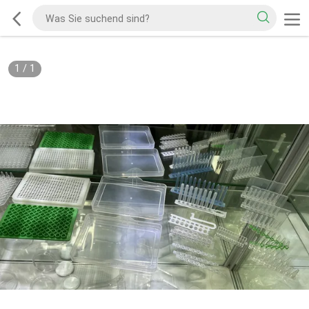
1
/
1