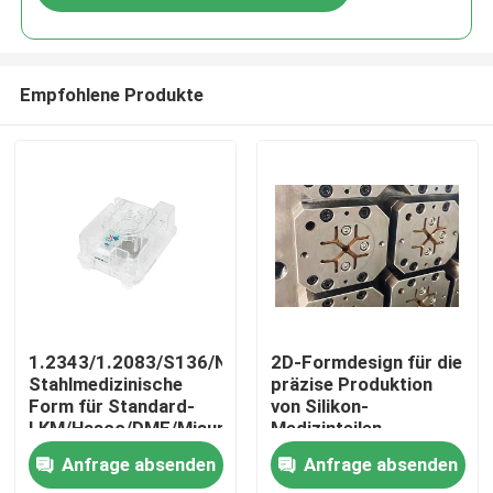
Empfohlene Produkte
Zu Hause
1.2343/1.2083/S136/NAK80
2D-Formdesign für die
Stahlmedizinische
präzise Produktion
Form für Standard-
von Silikon-
Produkte
LKM/Hasco/DME/Misumi
Medizinteilen
BMC-Ventilator-
Anfrage absenden
Anfrage absenden
Komponente
VR-Show