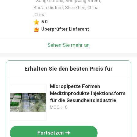
SongYu Road, SongGang Street,
Bao'an District, ShenZhen, China.
,China
5.0
Überprüfter Lieferant
Sehen Sie mehr an
Erhalten Sie den besten Preis für
Micropipette Formen
Medizinprodukte Injektionsform
für die Gesundheitsindustrie
MOQ： 0
Fortsetzen