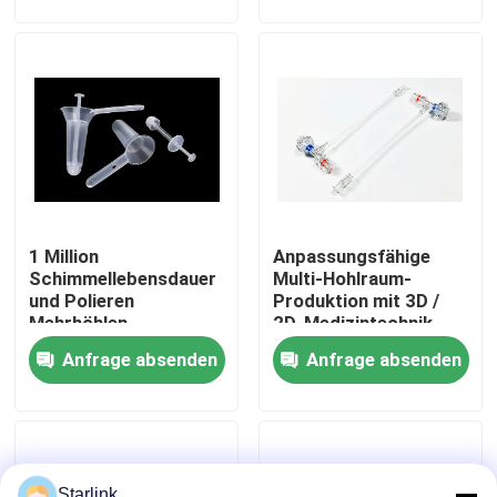
Über uns
Werksbesichtigung
Qualitätskontrolle
1 Million
Anpassungsfähige
KONTAKTIEREN SIE UNS
Schimmellebensdauer
Multi-Hohlraum-
und Polieren
Produktion mit 3D /
Mehrhöhlen-
2D-Medizintechnik-
Neuigkeiten
Medizinische
Formdesign
Anfrage absenden
Anfrage absenden
Schimmel für die
Anorectalproduktion
von Medizinprodukten
Rechtssachen
Angebot anfordern
Starlink